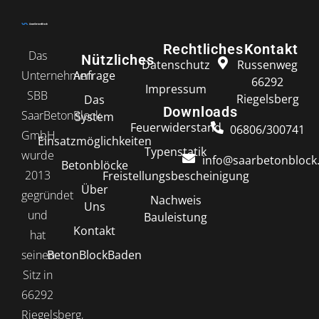
Rechtliches
Kontakt
Das
Nützliches
Datenschutz
Russenweg
Anfrage
Unternehmen
66292
Impressum
SBB
Riegelsberg
Das
Downloads
SaarBetonBlock
System
Feuerwiderstand
06806/300741
GmbH
Einsatzmöglichkeiten
Typenstatik
wurde
info@saarbetonblock
Betonblöcke
2013
Freistellungsbescheinigung
Über
gegründet
Nachweis
Uns
und
Bauleistung
Kontakt
hat
BetonBlockBaden
seinen
Sitz in
66292
Riegelsberg,