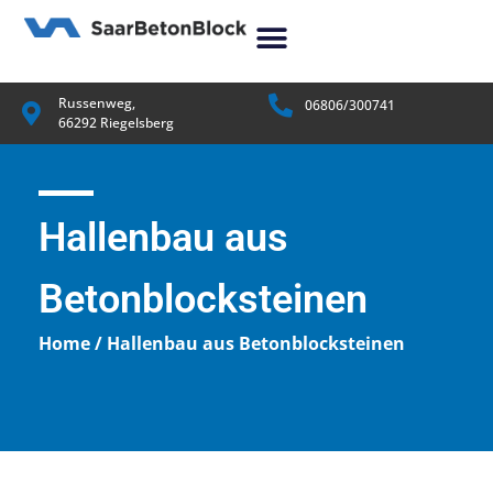
Russenweg,
06806/300741
66292 Riegelsberg
Hallenbau aus
Betonblocksteinen
Home / Hallenbau aus Betonblocksteinen