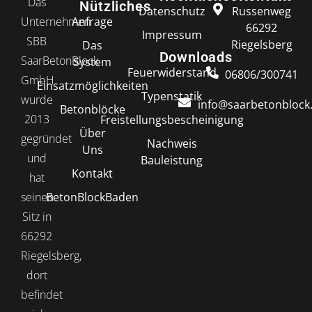
Das
Nützliches
Datenschutz
Russenweg
Anfrage
Unternehmen
66292
Impressum
SBB
Riegelsberg
Das
Downloads
SaarBetonBlock
System
Feuerwiderstand
06806/300741
GmbH
Einsatzmöglichkeiten
Typenstatik
wurde
info@saarbetonblock
Betonblöcke
2013
Freistellungsbescheinigung
Über
gegründet
Nachweis
Uns
und
Bauleistung
Kontakt
hat
BetonBlockBaden
seinen
Sitz in
66292
Riegelsberg,
dort
befindet